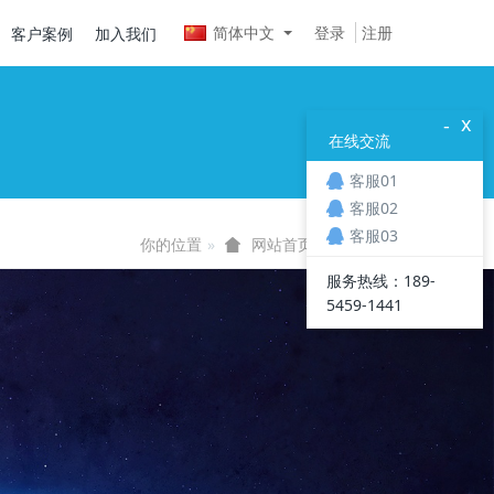
简体中文
登录
注册
客户案例
加入我们
x
-
在线交流
客服01
客服02
客服03
你的位置
会员中心
网站首页
服务热线：189-
5459-1441